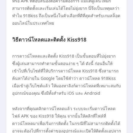
หรือ APK ที่ตอบสนองต่อความต้องการ แม้แต่ผู้เล่นใหม่ก็
สามารถติดตั้งและเริ่มเล่นได้โดยไม่ยุ่งยาก นี่จึงเป็นเหตุผลว่า
ทำไม 918kiss ถึงเป็นหนึ่งในตัวเลือกที่ดีที่สุดสำหรับเกมสล็อต
ออนไลน์ในประเทศไทย
วิธีดาวน์โหลดและติดตั้ง Kiss918
การดาวน์โหลดและติดตั้ง Kiss918 เป็นขั้นตอนที่ไม่ยุ่งยาก
ซึ่งผู้เล่นสามารถทำตามขั้นตอนง่าย ๆ ได้ ดังนี้ ก่อนอื่นให้
เข้าไปที่เว็บไซต์ที่ให้บริการดาวน์โหลด Kiss918 ซึ่งสามารถ
ค้นหาได้ง่ายใน Google โดยใช้คำว่า ดาวน์โหลด 918kiss
เมื่อเข้าสู่เว็บไซต์แล้ว ให้มองหาลิงก์ดาวน์โหลดที่เหมาะสมกับ
อุปกรณ์ของคุณ ซึ่งมีทั้งสำหรับ iOS และ Android
หลังจากที่คุณคลิกดาวน์โหลดแล้ว ระบบจะเริ่มดาวน์โหลด
ไฟล์ APK ของ Kiss918 ให้คุณ จากนั้นให้คลิกที่ไฟล์ที่
ดาวน์โหลดมาเพื่อเริ่มการติดตั้ง ในกรณีที่ไม่สามารถติดตั้งได้
อาจจะต้องไปที่การตั้งค่าของอุปกรณ์และเปิดให้ติดตั้งแอปจาก