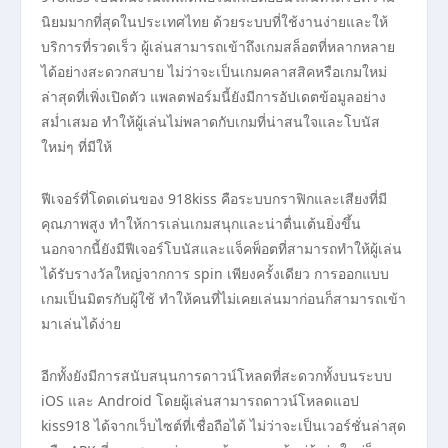
นิยมมากที่สุดในประเทศไทย ด้วยระบบที่ใช้งานง่ายและให้
บริการที่รวดเร็ว ผู้เล่นสามารถเข้าถึงเกมสล็อตที่หลากหลาย
ได้อย่างสะดวกสบาย ไม่ว่าจะเป็นเกมคลาสสิคหรือเกมใหม่
ล่าสุดที่เพิ่งเปิดตัว แพลตฟอร์มนี้ยังมีการอัปเดตข้อมูลอย่าง
สม่ำเสมอ ทำให้ผู้เล่นไม่พลาดกับเกมที่น่าสนใจและโบนัส
ใหม่ๆ ที่มีให้
ฟีเจอร์ที่โดดเด่นของ 918kiss คือระบบกราฟิกและเสียงที่มี
คุณภาพสูง ทำให้การเล่นเกมสนุกและน่าตื่นเต้นยิ่งขึ้น
นอกจากนี้ยังมีฟีเจอร์โบนัสและแจ็คพ็อตที่สามารถทำให้ผู้เล่น
ได้รับรางวัลใหญ่จากการ spin เพียงครั้งเดียว การออกแบบ
เกมเป็นมิตรกับผู้ใช้ ทำให้คนที่ไม่เคยเล่นมาก่อนก็สามารถเข้า
มาเล่นได้ง่าย
อีกทั้งยังมีการสนับสนุนการดาวน์โหลดที่สะดวกทั้งบนระบบ
iOS และ Android โดยผู้เล่นสามารถดาวน์โหลดแอป
kiss918 ได้จากเว็บไซต์ที่เชื่อถือได้ ไม่ว่าจะเป็นเวอร์ชั่นล่าสุด