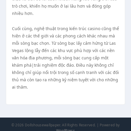
trò chơi, khiến họ muốn ở lại lâu hơn và đóng góp
nhiều hơn.
Cuối cùng, nghệ thuật trong kiến trúc casino cũng thể
hiện ở các thế giới và các phong cách khác nhau mà
mỗi sòng bạc chọn. Từ sòng bạc lấy cảm hứng từ Las
Vegas lộng lẫy đến các khu vực phù hợp với các nền
văn hóa địa phương, mỗi sòng bạc cung cấp một
khám phá|trải nghiệm độc đáo. Điều này không chỉ
không chỉ giúp nổi trội trong số cạnh tranh với các đối
thủ mà còn tạo ra những kỷ niệm tuyệt vời cho những
ai thăm.
© 2026 Dollshousewallpaper. All Rights Reserved. | Powered by
WordPress