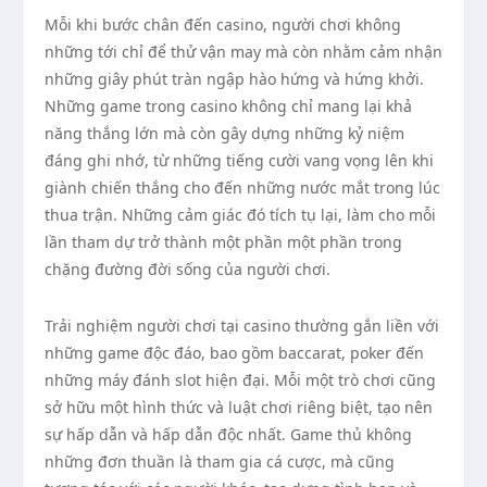
Mỗi khi bước chân đến casino, người chơi không
những tới chỉ để thử vận may mà còn nhằm cảm nhận
những giây phút tràn ngập hào hứng và hứng khởi.
Những game trong casino không chỉ mang lại khả
năng thắng lớn mà còn gây dựng những kỷ niệm
đáng ghi nhớ, từ những tiếng cười vang vọng lên khi
giành chiến thắng cho đến những nước mắt trong lúc
thua trận. Những cảm giác đó tích tụ lại, làm cho mỗi
lần tham dự trở thành một phần một phần trong
chặng đường đời sống của người chơi.
Trải nghiệm người chơi tại casino thường gắn liền với
những game độc đáo, bao gồm baccarat, poker đến
những máy đánh slot hiện đại. Mỗi một trò chơi cũng
sở hữu một hình thức và luật chơi riêng biệt, tạo nên
sự hấp dẫn và hấp dẫn độc nhất. Game thủ không
những đơn thuần là tham gia cá cược, mà cũng